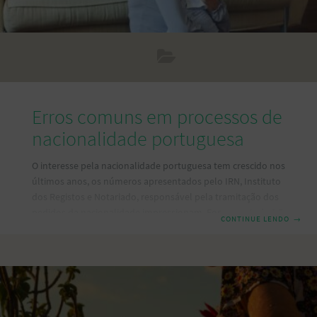
Erros comuns em processos de
nacionalidade portuguesa
O interesse pela nacionalidade portuguesa tem crescido nos
últimos anos, os números apresentados pelo IRN, Instituto
dos Registos e Notariado, responsável pela tramitação dos
pedidos da nacionalidade impressionam. Foram mais de 1,5
CONTINUE LENDO
→
milhões de pedidos em 5 anos, o que representa um
número significativo nunca visto antes. Por isso, o tempo de
espera para a conclusão de um processo de nacionalidade
tem-se alargado cada vez mais. No entanto, alguns detalhes
documentais podem gerar exigências e, consequentemente,
um maior atraso no processo. Neste artigo vamos abordar