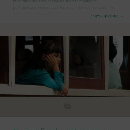
recentemente a concessão da sua nacionalidade
portuguesa e você é casado(a), ou ainda, se você casou fora
de Portugal e agora está de volta ao país. Em ambas
CONTINUE LENDO
→
situações para que o seu casamento tenha validade legal
em Portugal, você precisa averbar o casamento realizado
no estrangeiro. Isso visto que, a transcrição/averbamento é
um procedimento obrigatório, previsto em lei e, essencial
para evitar problemas futuros. Neste artigo, vamos explicar
quem deve averbar o casamento, quais são os