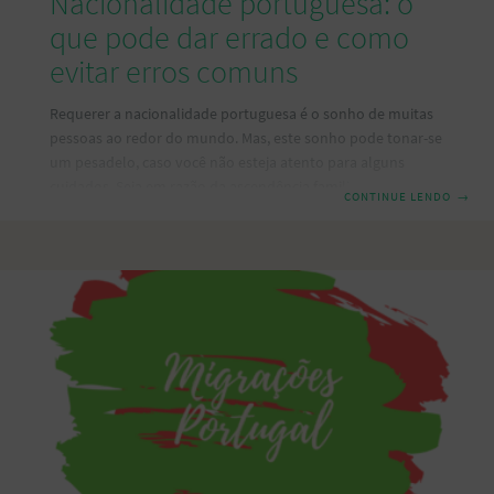
Nacionalidade portuguesa: o
que pode dar errado e como
evitar erros comuns
Requerer a nacionalidade portuguesa é o sonho de muitas
pessoas ao redor do mundo. Mas, este sonho pode tonar-se
um pesadelo, caso você não esteja atento para alguns
cuidados. Seja em razão da ascendência familiar,
CONTINUE LENDO
→
proximidade cultural, vantagens econômicas, ou
simplesmente pela beleza de Portugal, cada vez mais
indivíduos estão buscando esse objetivo. No entanto, como
em qualquer processo burocrático, há muitos caminhos
errados que podem ser seguidos: fraudes, uso de
documentos falsos, procuradoria ilícita e processos mal
instruídos, são apenas alguns dos riscos que