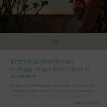
Brasileiros falecidos em
Portugal: o que fazer quando
acontece
A perda de um ente querido é sempre um momento difícil,
especialmente quando ocorre fora do país de origem. Para
brasileiros residentes em Portugal, a situação pode ser
ainda mais delicada. Isto porque, às diferenças legais e
CONTINUE LENDO
→
burocráticas entre os dois países podem dificultar ainda