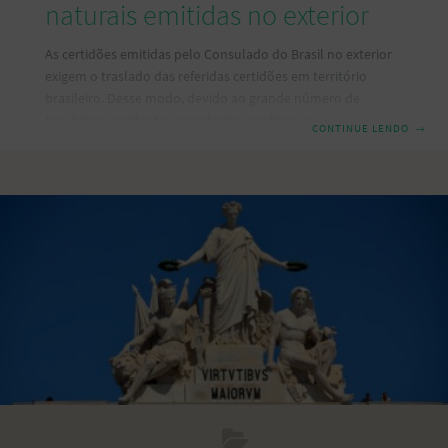
naturais emitidas no exterior
As certidões emitidas pelo Consulado do Brasil no exterior
exigem o traslado das referidas certidões em território
brasileiro. Desse modo, devido ao grande número de
brasileiros residentes no exterior que frequentemente
CONTINUE LENDO
→
registram atos da sua vida civil – seja por nascimento,
casamento ou óbito, o Brasil criou um procedimento
próprio para o traslado. Assim, o Presidente do Conselho
Nacional de Justiça aprovou a Resolução n.º 155, de 16 de
Julho de 2012, que visa um único procedimento de traslado
de certidões de registro civil de