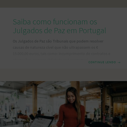
Saiba como funcionam os
Julgados de Paz em Portugal
Os Julgados de Paz são Tribunais que podem resolver
causas de natureza cível que não ultrapassem os €
15.000,00 euros, tais como: incumprimento de contratos e
obrigações, responsabilidade civil contratual e
CONTINUE LENDO
→
extracontratual, arrendamento urbano e acidentes de
viação. Este Tribunal possui uma característica especial,
sendo competente para apreciar pedido de indenização
cível, quando não tenha sido apresentada participação
criminal, ou ainda a vítima tenha desistido da participação,
nos casos como, por exemplo, ofensas corporais simples,
difamação, injúrias, furtos e danos simples. O Tribunal dos
Julgados