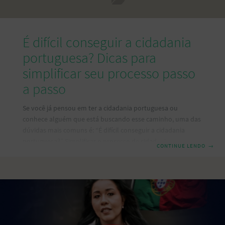
É difícil conseguir a cidadania
portuguesa? Dicas para
simplificar seu processo passo
a passo
Se você já pensou em ter a cidadania portuguesa ou
conhece alguém que está buscando esse caminho, uma das
dúvidas mais comuns é: “É difícil conseguir a cidadania
portuguesa?” Simplificar o processo de cidadania
CONTINUE LENDO
→
portuguesa pode parecer desafiador à primeira vista, mas
ele é bastante acessível, desde que você entenda os
requisitos e organize bem os documentos necessários.
Neste artigo, vamos esclarecer o processo de solicitação da
cidadania portuguesa de forma simplificada. Assim, vamos
destacar quem pode solicitar, os documentos necessários, e
a importância de