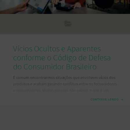
Vícios Ocultos e Aparentes
conforme o Código de Defesa
do Consumidor Brasileiro
É comum encontrarmos situações que envolvem vícios dos
produtos e acabam gerando conflitos entre os fornecedores
e consumidores. Muitas pessoas não sabem o que é um
vício oculto e quais seus direitos perante esta situação.
CONTINUE LENDO
→
Segundo o Código de Defesa do Consumidor, em seu artigo
18.º, explica que os vícios juridicamente relevantes são
aqueles que “os tornem impróprios ou inadequados ao
consumo”, bem como “aqueles decorrentes da disparidade
com as indicações constantes da oferta ou mensagem