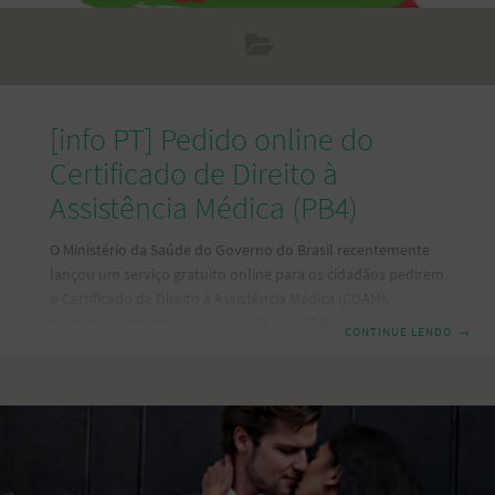
[info PT] Pedido online do
Certificado de Direito à
Assistência Médica (PB4)
O Ministério da Saúde do Governo do Brasil recentemente
lançou um serviço gratuito online para os cidadãos pedirem
o Certificado de Direito à Assistência Médica (CDAM),
também conhecido como PB4, IB2 ou PT-BR/13. O CDAM é
CONTINUE LENDO
→
um certificado oriundo de acordos previdenciários
assinados pelo Brasil com Cabo Verde, Itália e Portugal, que
permite que tanto cidadãos brasileiros e seus dependentes,
quanto estrangeiros residentes no Brasil possam ser
atendidos na rede pública de saúde daqueles países como
os cidadãos locais. Para tal, devem preencher o formulário
específico