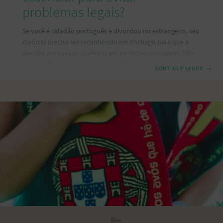
problemas legais?
Se você é cidadão português e divorciou no estrangeiro, seu
divórcio precisa ser reconhecido em Portugal para que a
decisão produza seus efeitos em território português. Não
sendo feito este processo, você enfrenta uma série de
CONTINUE LENDO
→
complicações, que podem afetar sua vida pessoal e até
mesmo decisões jurídicas importantes. Mas não se
preocupe, neste artigo vamos explicar de maneira simples e
direta como funciona o reconhecimento de divórcio em
Portugal, quais documentos são necessários e por que esse
passo é fundamental. 1. O que é