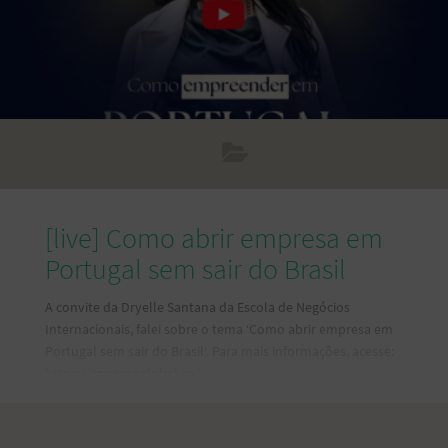
[live] Como abrir empresa em
Portugal sem sair do Brasil
A convite da Dryelle Santana da Escola de Negócios
Internacionais, falei sobre o tema ‘Como abrir empresa em
Portugal sem sair do Brasil‘. Para mais informações, acesse:
https://conexaoglobal.co/