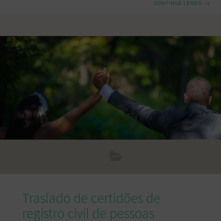
CONTINUE LENDO
→
falta de prova de ligação não é a única objeção à aquisição
da nacionalidade. Este artigo dará a você uma maior clareza
dos motivos de maior obstáculo para adquirir a
nacionalidade portuguesa, seja pelo casamento ou pela
união de facto (união estável). Qualquer que seja o motivo
da oposição, o
Traslado de certidões de
registro civil de pessoas