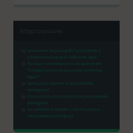
Artigos populares
Sou bisneto de português: tenho direito à
cidadania portuguesa? Saiba tudo aqui!
Por que o reconhecimento de divórcio em
Portugal é essencial para evitar problemas
legais?
Quem pode requerer a nacionalidade
portuguesa?
Erros comuns em processos de nacionalidade
portuguesa
De residente a cidadão: o caminho para a
nacionalidade portuguesa