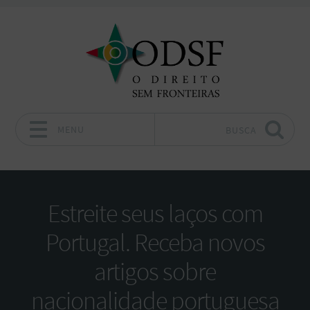
MENU
BUSCA
Pular para o conteúdo
Estreite seus laços com
Portugal. Receba novos
artigos sobre
nacionalidade portuguesa