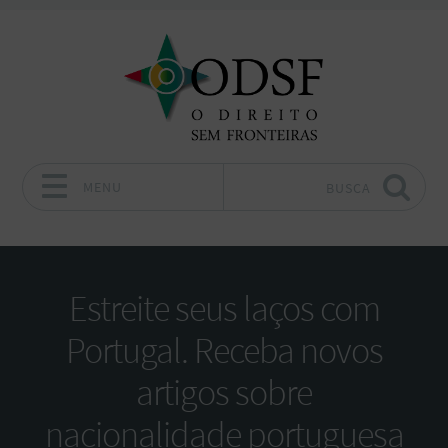
MENU
BUSCA
Pular para o conteúdo
Estreite seus laços com
Portugal. Receba novos
artigos sobre
nacionalidade portuguesa