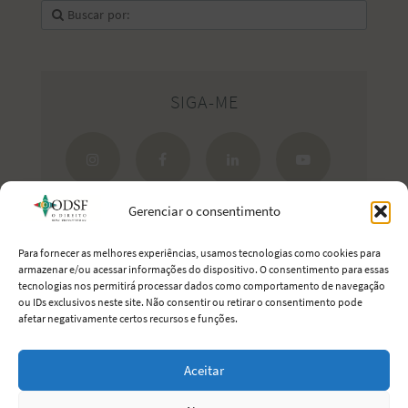
SIGA-ME
Gerenciar o consentimento
Para fornecer as melhores experiências, usamos tecnologias como cookies para
armazenar e/ou acessar informações do dispositivo. O consentimento para essas
tecnologias nos permitirá processar dados como comportamento de navegação
Estreite seus laços com Portugal.
ou IDs exclusivos neste site. Não consentir ou retirar o consentimento pode
afetar negativamente certos recursos e funções.
Aceitar
O Direito Sem Fronteiras
· 2011-2026 © Todos os direitos reservados