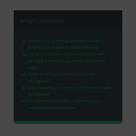
Artigos populares
Sou bisneto de português: tenho direito à
cidadania portuguesa? Saiba tudo aqui!
Por que o reconhecimento de divórcio em
Portugal é essencial para evitar problemas
legais?
Quem pode requerer a nacionalidade
portuguesa?
Erros comuns em processos de nacionalidade
portuguesa
De residente a cidadão: o caminho para a
nacionalidade portuguesa