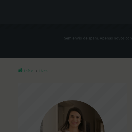
Sem envio de spam. Apenas novos co
Início
Lives