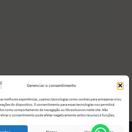
Gerenciar o consentimento
r as melhores experiências, usamos tecnologias como cookies para armazenar e/ou
mações do dispositivo. O consentimento para essas tecnologias nos permitirá
dos como comportamento de navegação ou IDs exclusivos neste site. Não
retirar o consentimento pode afetar negativamente certos recursos e funções.
ceitar
Negar
Ver preferências