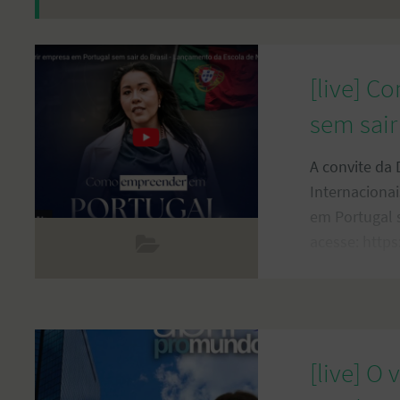
[live] C
sem sair
A convite da 
Internacionai
em Portugal s
acesse: https
[live] O