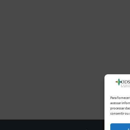
Para fornece
acessar infor
processar da
consentir ou 
A