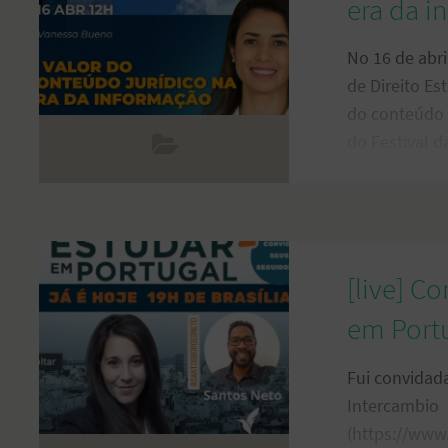
era da i
No 16 de abri
de Direito Es
do conteúdo 
do Festival d
Mundo‘, enqu
‘Direito e Car
Informação Ju
uma iniciativ
informação ju
[live] C
do direito e 
em Port
priorizando o
Fui convidad
Intercambio
(https://www