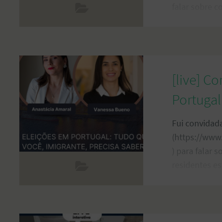
falar sobre 
estudo. Esta l
2024. Clique 
[live] C
Portugal
Fui convidad
(https://www
) para falar 
residentes es
fevereiro de 