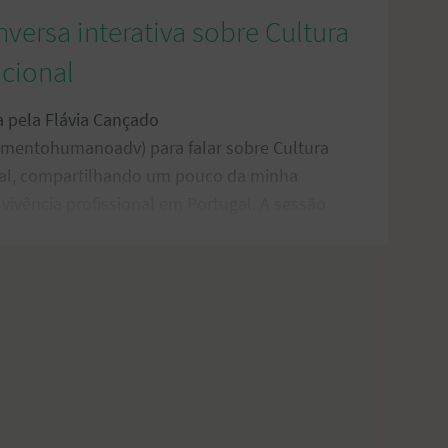
nversa interativa sobre Cultura
cional
a pela Flávia Cançado
mentohumanoadv) para falar sobre Cultura
al, compartilhando um pouco da minha
 vivência profissional em Portugal. A sessão
 Jornada do Desenvolvimento Humano
l. Clique aqui para ver a live