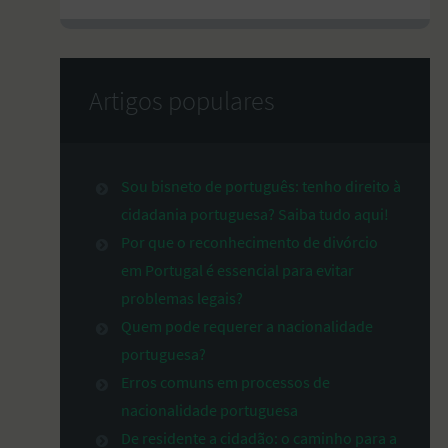
Artigos populares
Sou bisneto de português: tenho direito à
cidadania portuguesa? Saiba tudo aqui!
Por que o reconhecimento de divórcio
em Portugal é essencial para evitar
problemas legais?
Quem pode requerer a nacionalidade
portuguesa?
Erros comuns em processos de
nacionalidade portuguesa
De residente a cidadão: o caminho para a