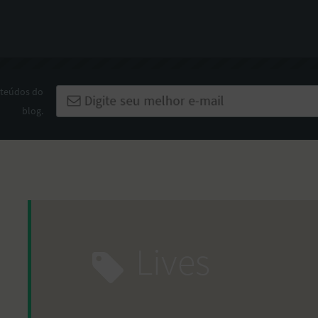
nteúdos do
blog.
Lives