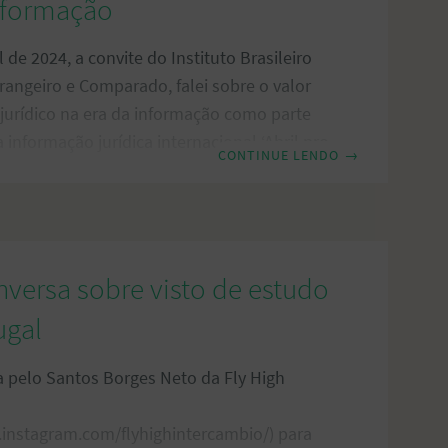
nformação
l de 2024, a convite do Instituto Brasileiro
trangeiro e Comparado, falei sobre o valor
jurídico na era da informação como parte
a informação jurídica internacional ‘Abril pro
CONTINUE LENDO
→
adrando a minha fala dentro do subtema
reira sem Fronteiras. “O Festival da
rídica Internacional ‘Abril pro Mundo’ é
a do IBDESC que visa popularizar a
rídica de natureza internacional, no âmbito
onversa sobre visto de estudo
do desenvolvimento profissional,
ugal
 olhar de
a pelo Santos Borges Neto da Fly High
.instagram.com/flyhighintercambio/) para