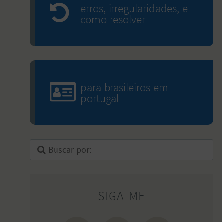
erros, irregularidades, e
como resolver
para brasileiros em
portugal
SIGA-ME