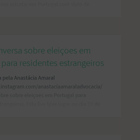
como estudar em Portugal com visto de
ive teve lugar no dia 29 de fevereiro de
nas imagens para ver a live.
onversa sobre eleiçoes em
 para residentes estrangeiros
a pela Anastácia Amaral
.instagram.com/anastaciaamaraladvocacia/
sobre sobre eleiçoes em Portugal para
trangeiros. Esta live teve lugar no dia 27 de
2024. Clique nas imagens para ver a live.