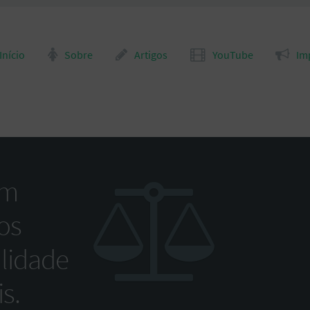
para o conteúdo
Início
Sobre
Artigos
YouTube
Im
om
os
alidade
s.