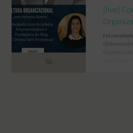
[live] Co
Organiza
Fui convidad
(@desenvolvi
Organizacion
experiência e
fez parte da
Organizaciona