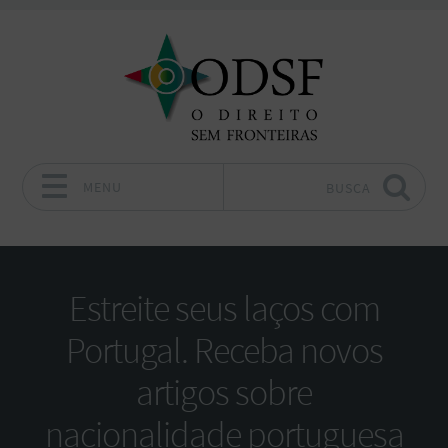
MENU
BUSCA
Pular para o conteúdo
Estreite seus laços com
Portugal. Receba novos
artigos sobre
nacionalidade portuguesa