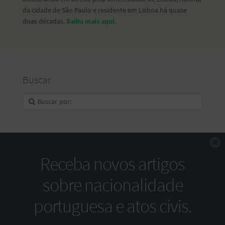
da cidade de São Paulo e residente em Lisboa há quase
duas décadas.
Saiba mais aqui
.
Buscar
F
Receba novos artigos
sobre nacionalidade
portuguesa e atos civis.