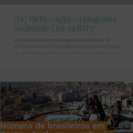
[TV] Participação no programa
Sociedade Civil da RTP2
Convido-os a assistirem o programa Sociedade Civil da
RTP2, exibido em 02-11-2021, abordando o tema América do
Sul.
Participei para falar sobre o Brasil e os brasileiros em
Portugal.
A conversa foi muito interessante, juntamente
com outros participantes que compartilharam as suas
histórias e ponto de vista, dentro da temática América do
Sul. Confira e assista na íntegra em:
https://www.rtp.pt/play/p8271/e576689/sociedade-civil