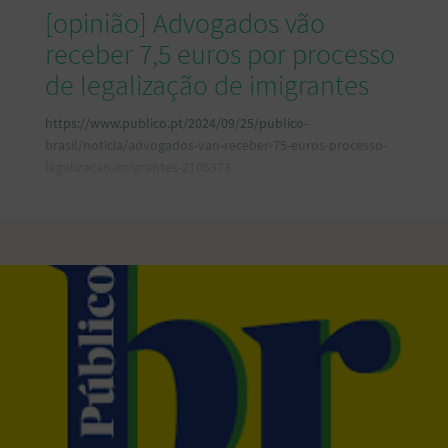
[opinião] Advogados vão
receber 7,5 euros por processo
de legalização de imigrantes
https://www.publico.pt/2024/09/25/publico-
brasil/noticia/advogados-vao-receber-75-euros-processo-
legalizacao-imigrantes-2105373