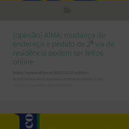
[opinião] AIMA: mudança de
endereço e pedido de 2ª via de
residência podem ser feitos
online
https://www.publico.pt/2025/03/22/publico-
brasil/noticia/aima-mudanca-endereco-pedido-2-via-
residencia-podem-online-2126938