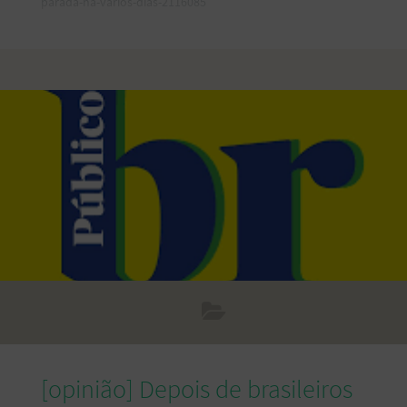
parada-ha-varios-dias-2116085
[opinião] Depois de brasileiros