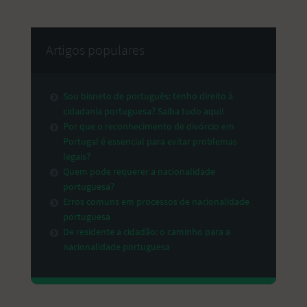
Artigos populares
Sou bisneto de português: tenho direito à
cidadania portuguesa? Saiba tudo aqui!
Por que o reconhecimento de divórcio em
Portugal é essencial para evitar problemas
legais?
Quem pode requerer a nacionalidade
portuguesa?
Erros comuns em processos de nacionalidade
portuguesa
De residente a cidadão: o caminho para a
nacionalidade portuguesa