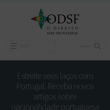
MENU
BUSCA
Pular para o conteúdo
Estreite seus laços com
Portugal. Receba novos
artigos sobre
nacionalidade portuguesa