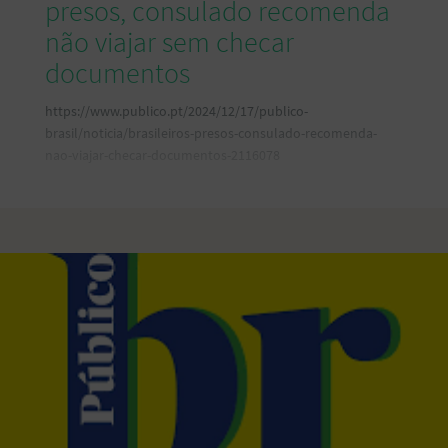
presos, consulado recomenda
não viajar sem checar
documentos
https://www.publico.pt/2024/12/17/publico-
brasil/noticia/brasileiros-presos-consulado-recomenda-
nao-viajar-checar-documentos-2116078