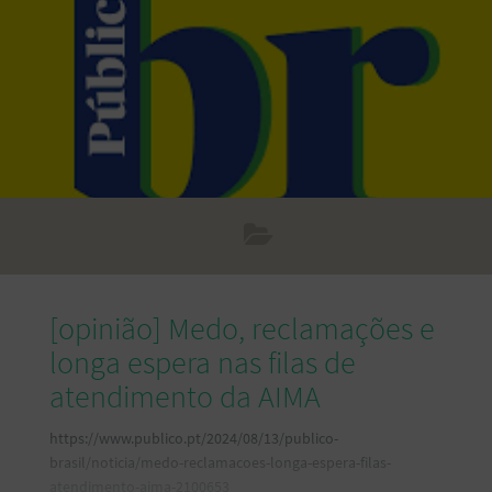
[opinião] Medo, reclamações e
longa espera nas filas de
atendimento da AIMA
https://www.publico.pt/2024/08/13/publico-
brasil/noticia/medo-reclamacoes-longa-espera-filas-
atendimento-aima-2100653