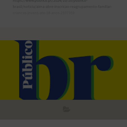
https://www.publico.pt/2024/10/10/publico-
brasil/noticia/aima-abre-inscricao-reagrupamento-familiar-
criancas-jovens-ate-18-anos-2107359