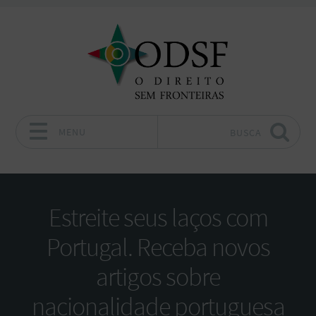
MENU
BUSCA
Pular para o conteúdo
Estreite seus laços com
Portugal. Receba novos
artigos sobre
nacionalidade portuguesa