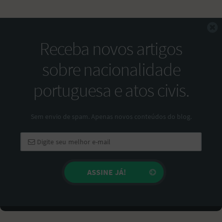
F
Receba novos artigos
sobre nacionalidade
portuguesa e atos civis.
Sem envio de spam. Apenas novos conteúdos do blog.