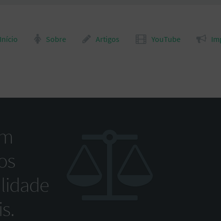
para o conteúdo
Início
Sobre
Artigos
YouTube
Im
om
os
alidade
s.