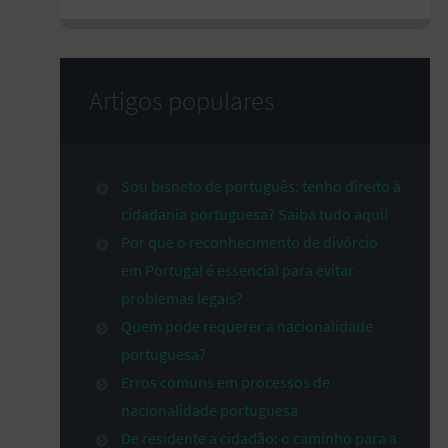
Artigos populares
Sou bisneto de português: tenho direito à
cidadania portuguesa? Saiba tudo aqui!
Por que o reconhecimento de divórcio
em Portugal é essencial para evitar
problemas legais?
Quem pode requerer a nacionalidade
portuguesa?
Erros comuns em processos de
nacionalidade portuguesa
De residente a cidadão: o caminho para a