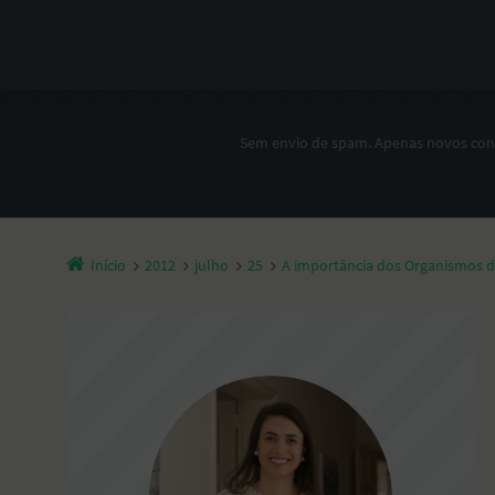
Sem envio de spam. Apenas novos co
Início
2012
julho
25
A importância dos Organismos de