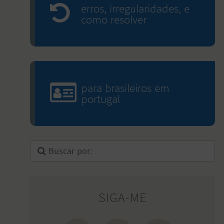
erros, irregularidades, e
como resolver
para brasileiros em
portugal
SIGA-ME