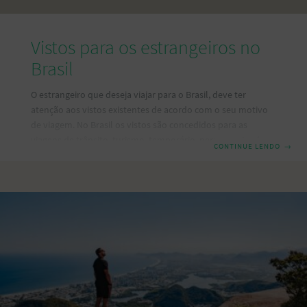
Vistos para os estrangeiros no
Brasil
O estrangeiro que deseja viajar para o Brasil, deve ter
atenção aos vistos existentes de acordo com o seu motivo
de viagem. No Brasil os vistos são concedidos para as
viagens de trânsito, turismo, temporário, permanente, de
CONTINUE LENDO
→
cortesia, oficial e diplomático. O visto é individual e sua
concessão poderá estender-se aos dependentes legais,
desde que sejam respeitados os requisitos da lei que define
a situação jurídica dos estrangeiros no Brasil. O pedido de
visto para entrada no Brasil pode ser feito em qualquer
consulado brasileiro