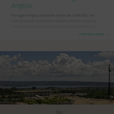
Angola
Portugal e Angola assinaram ontem dia 15-09-2011 um
novo protocolo que facilita a emissão de vistos entre os
dois países. Este acordo foi assinado entre o Ministro das
Relações Exteriores de Angola, Georges Chicoti e o Ministro
CONTINUE LENDO
→
das Relações Exteriores de Portugal, Paulo Portas. O acordo
visa acabar com alguns constrangimentos para obtenção de
vistos nos dois países, além de acabar com as longas filas
que se registram na Embaixada de Portugal em Angola. As
novas regras serão implantandas a partir de Outubro 2011
e,