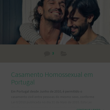
permanente do Brasil ou se ausente do país em caráter
temporário por mais de 12 meses consecutivos fica sujeita
3
Casamento Homossexual em
Portugal
Em Portugal desde Junho de 2010, é permitido o
casamento civil entre pessoas do mesmo sexo, conforme
Lei 9/2010 publicada no dia 31 de Maio de 2010. Esta Lei
dispõe que o “casamento é o contrato celebrado entre duas
CONTINUE LENDO
→