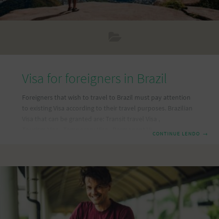
Visa for foreigners in Brazil
Foreigners that wish to travel to Brazil must pay attention
to existing Visa according to their travel purposes. Brazilian
Visa that can be granted are: Transit travel Visa ,
Tourism Visa , Temporary Visa , Permanent Visa ,
CONTINUE LENDO
→
Courtesy Visa , Official Visa and Diplomatic Visa. Any Visa is
individual and its concession can be extended to legal
dependents, as long as these are in compliance with the
requirements by law that define the legal status of
foreigners in Brazil. The application for a Visa to enter Brazil
can be done at any Brazilian consulate abroad. The