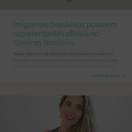
Imigrantes brasileiros possuem
representantes oficiais no
Governo Brasileiro
Desde Dezembro de 2010 todos os brasileiros no exterior
possuem representantes oficiais no Governo do Brasil. Estes
representantes visam contribuir para melhora de vida dos
brasileiros que estão longe de sua terra natal. Os
CONTINUE LENDO
→
representantes surgiram pelo Decreto nº. 7.214 de
15/06/2010, pois o Governo do Brasil tem procurado
desenvolver melhores condições de vida aos brasileiros que
vivem no exterior, adotando pesquisas que permitam o
mapeamento das comunidades brasileiras e como estas
vivem fora do Brasil. Neste Decreto há previsão de parcerias
para aproveitamento do