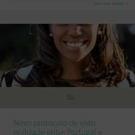
desestrutura as famílias, dificuldades econômicas, a
CONTINUE LENDO
→
distância do laço familiar, ou seja, situações de
vulnerabilidade que desencadeiam pequenos episódios de
violência no relacionamento. Muitas vezes, esta situação
aumenta, e o que eram pequenos episódios de violência,
tornam-se em uma explosão de violência agravada e
contínua. Em Portugal, o crime de Violência Doméstica está
previsto no artigo 152° do Código Penal. O agressor
Novo protocolo de visto
realizado entre Portugal e