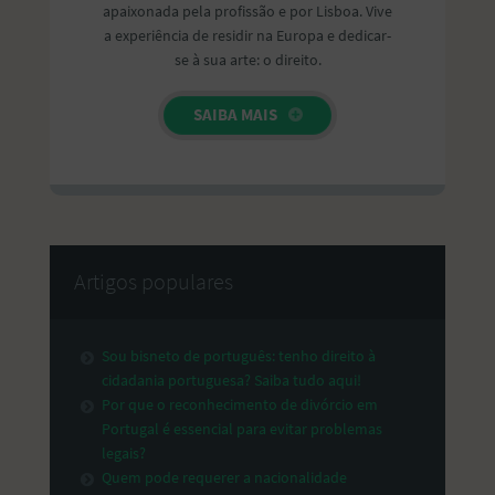
apaixonada pela profissão e por Lisboa. Vive
a experiência de residir na Europa e dedicar-
se à sua arte: o direito.
SAIBA MAIS
Artigos populares
Sou bisneto de português: tenho direito à
cidadania portuguesa? Saiba tudo aqui!
Por que o reconhecimento de divórcio em
Portugal é essencial para evitar problemas
legais?
Quem pode requerer a nacionalidade