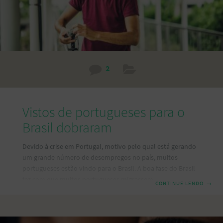
2
Vistos de portugueses para o
Brasil dobraram
Devido à crise em Portugal, motivo pelo qual está gerando
um grande número de desempregos no país, muitos
portugueses estão vindo para o Brasil. A boa fase do Brasil
fez com que muitos portugueses migrassem em busca de
CONTINUE LENDO
→
trabalho, principalmente de engenheiros, na área do
turismo e energia, áreas estas que estão carentes de mão de
obra qualificada. Há também portugueses empreendedores
que estão indo para o Brasil abrir seu negócio próprio.