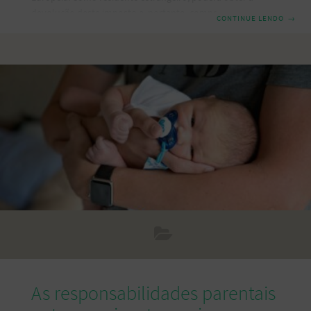
devolução deste imposto e, portanto, comprar sem carga
CONTINUE LENDO
→
fiscal sobre as compras efetuadas e transportadas na sua
bagagem pessoal. Apenas os particulares podem ter acesso
a este reembolso. Todos os preços de venda ao público
incluem uma taxa de IVA sobre o preço base, em Portugal
esta taxa é de 23%. Existe uma taxa intermediária de 13%,
aplicável basicamente
As responsabilidades parentais