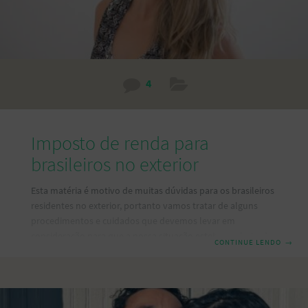
4
Imposto de renda para
brasileiros no exterior
Esta matéria é motivo de muitas dúvidas para os brasileiros
residentes no exterior, portanto vamos tratar de alguns
procedimentos e cuidados que devemos levar em
consideração para que a nossa situação esteja regularizada
CONTINUE LENDO
→
na receita federal brasileira. Primeiramente é importante
lembrar que a pessoa física não-residente no país está
desobrigado a apresentar a Declaração de Ajuste Anual.
Entretanto a pessoa física que se retire em caráter