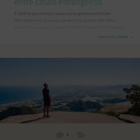
entre casais estrangeiros
É notório que muitos casais estrangeiros encontram
dificuldades no processo de divórcio quando têm filho
menor. Isto porque, é preciso decidir o futuro desta criança,
além de decidir com quem afinal o filho ficará. Atualmente
CONTINUE LENDO
→
no direito português, estão previstos as responsabilidades
parentais, que significa que os filhos estão sujeitos às
responsabilidades parentais dos seus pais até a maioridade
ou emancipação. Neste caso, compete aos pais velar pela
segurança e saúde dos seus filhos, prover o seu sustento,
dirigir a sua educação, representá-los em tudo
4