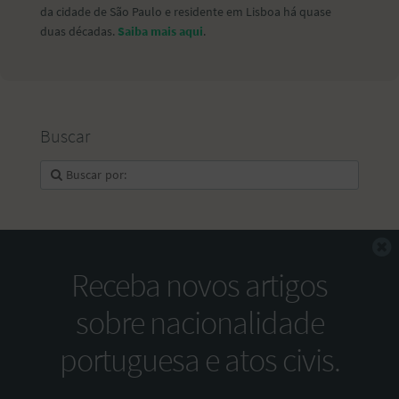
da cidade de São Paulo e residente em Lisboa há quase
duas décadas.
Saiba mais aqui
.
Buscar
F
Receba novos artigos
sobre nacionalidade
portuguesa e atos civis.