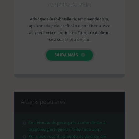
VANESSA BUENO
Advogada luso-brasileira, empreendedora,
apaixonada pela profissão e por Lisboa. Vive
a experiência de residir na Europa e dedicar-
se à sua arte: o direito.
SAIBA MAIS
Artigos populares
Sou bisneto de português: tenho direito à
cidadania portuguesa? Saiba tudo aqui!
Por que o reconhecimento de divórcio em