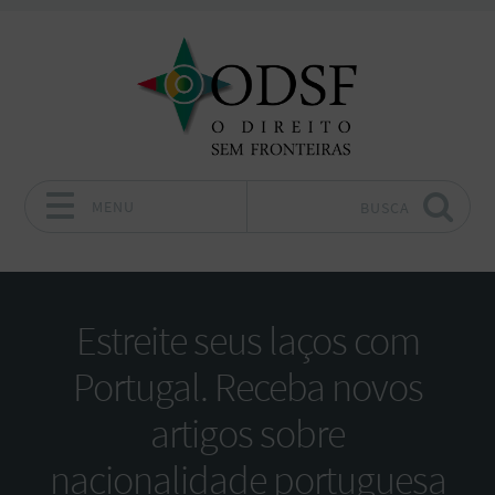
MENU
BUSCA
Pular para o conteúdo
Estreite seus laços com
Portugal. Receba novos
artigos sobre
nacionalidade portuguesa