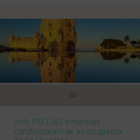
administrativa e policial. A necessidade de separar as
funções administrativas e policiais relacionadas com
imigrantes foi anunciada pelo governo após a morte de um
cidadão ucraniano nas instalações do SEF no aeroporto de
Lisboa em março de 2020, pela qual três inspetores foram
condenados. O diploma agora publicado
[info PT] 1.061 empresas
candidataram-se ao programa