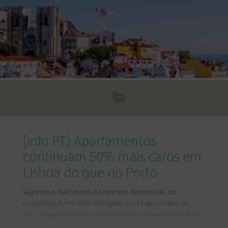
organizações. Esta transformação provocou um aumento
na procura de competências técnicas, que o mercado de
trabalho não estava preparado
[info PT] Apartamentos
continuam 50% mais caros em
Lisboa do que no Porto
Segundo o ‘Barómetro do Mercado Residencial’, da
consultora Prime Yield divulgado em 11 de outubro de
2021, os apartamentos para venda em Lisboa custam mais
50% do que os disponíveis na cidade do Porto. Mesmo