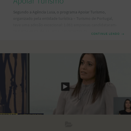
Apoiar Turismo
Segundo a Agência Lusa, o programa Apoiar Turismo,
organizado pela entidade turística – Turismo de Portugal,
teve uma adesão excecional: 1.061 empresas candidataram-
se a este apoio do governo, representando um valor total
CONTINUE LENDO
→
de investimento de 19,6 milhões de euros. Além disso, o
programa teve que ser reforçado por ter esgotado duas
vezes numa só semana. Segundo a Associação da Hotelaria,
Restauração e Similares de Portugal (AHRESP), durante este
período, muitos empresários não conseguiram submeter a
sua candidatura. “Adaptar Turismo” pretende apoiar as
micro, pequenas e