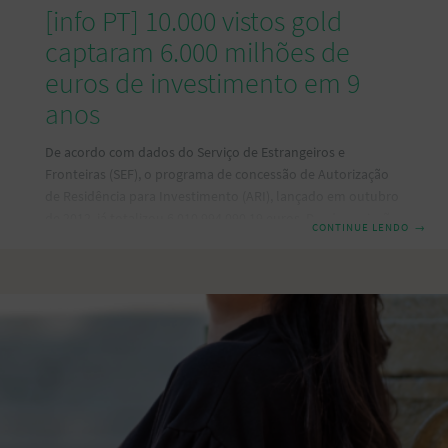
[info PT] 10.000 vistos gold
captaram 6.000 milhões de
euros de investimento em 9
anos
De acordo com dados do Serviço de Estrangeiros e
Fronteiras (SEF), o programa de concessão de Autorização
de Residência para Investimento (ARI), lançado em outubro
de 2012, já totalizou 6.010.994.090,19 euros. Desde a criação
CONTINUE LENDO
→
deste programa, que visa a captação de investimento
estrangeiro, foram atribuídos 10.087 ARI: dois em 2012, 494
em 2013, 1.526 em 2014, 766 em 2015, 1.414 em 2016, 1.351
em 2017, 1.409 em 2018, 1.245 em 2019, 1.182 em 2020 e 698
em 2021. Nestes nove anos foram atribuídos 9.450 vistos