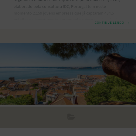
elaborado pela consultora IDC, Portugal tem neste
momento 2.159 jovens empresas que já captaram 434,5
milhões de investimento em capital de risco e outras fontes
CONTINUE LENDO
→
de financiamento. Neste sentido, o ecossistema de
empreendedorismo português é considerado um dos
melhores ativos que Portugal tem, com empresas de rápido
crescimento que representam cerca de 1% do Produto
Interno Bruto (PIB) nacional. Conforme destacaram os
representantes das startups que participaram do estudo, as
políticas públicas do governo português têm ajudado
bastante