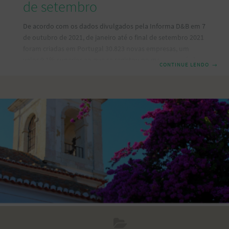
de setembro
De acordo com os dados divulgados pela Informa D&B em 7
de outubro de 2021, de janeiro até o final de setembro 2021
foram criadas em Portugal 30.823 novas empresas, um
valor 9,1% superior ao que se registou no mesmo período
CONTINUE LENDO
→
de 2020, mas ainda -18,9% abaixo dos valores de 2019. A
recuperação pós-pandemia decorre claramente a diferentes
níveis e velocidades. Por exemplo, já há setores com
registos acima ou muito próximos dos pré-pandémicos,
como as Atividades imobiliárias (+2,5%), a Agricultura e
outros recursos naturais