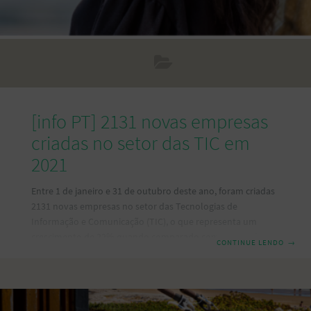
[info PT] 2131 novas empresas
criadas no setor das TIC em
2021
Entre 1 de janeiro e 31 de outubro deste ano, foram criadas
2131 novas empresas no setor das Tecnologias de
Informação e Comunicação (TIC), o que representa um
crescimento de 22% quando comparado com 2020, e de
CONTINUE LENDO
→
1,1% face a 2019. No entanto, mesmo antes da pandemia, as
TIC já representavam um dos setores com maior
crescimento na criação de novas empresas em Portugal. Os
maiores crescimentos em número absoluto de