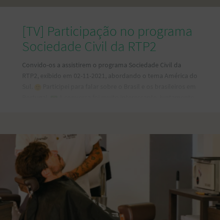
[TV] Participação no programa
Sociedade Civil da RTP2
Convido-os a assistirem o programa Sociedade Civil da
RTP2, exibido em 02-11-2021, abordando o tema América do
Sul.
Participei para falar sobre o Brasil e os brasileiros em
Portugal.
A conversa foi muito interessante, juntamente
com outros participantes que compartilharam as suas
histórias e ponto de vista, dentro da temática América do
Sul. Confira e assista na íntegra em:
https://www.rtp.pt/play/p8271/e576689/sociedade-civil