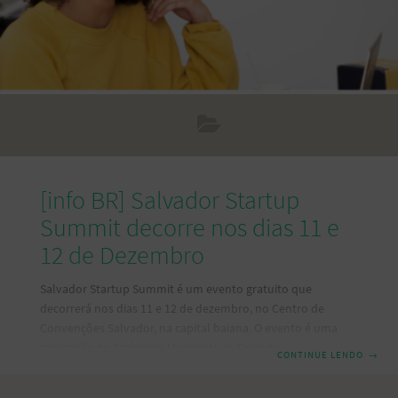
[info BR] Salvador Startup
Summit decorre nos dias 11 e
12 de Dezembro
Salvador Startup Summit é um evento gratuito que
decorrerá nos dias 11 e 12 de dezembro, no Centro de
Convenções Salvador, na capital baiana. O evento é uma
realização da Prefeitura Municipal de Salvador, do Sebrae-
CONTINUE LENDO
→
BA, e tem o apoio do Rede Bahia Lab. Será um fim de
semana com debates sobre questões ligadas ao