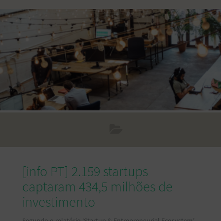
empreendedorismo e inovação, com experiências,
conteúdos sobre tecnologia, inovação, convidados
especiais, e networking. O objetivo é facilitar conexões entre
empreendedores e investidores, e possibilitar que negócios
sejam fechados. A apresentação
[info PT] 2.159 startups
captaram 434,5 milhões de
investimento
Segundo o relatório ‘Startup & Entrepreneurial Ecosystem’,