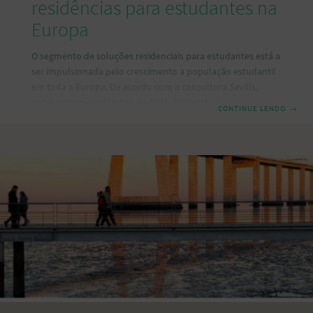
residências para estudantes na
Europa
O segmento de soluções residenciais para estudantes está a
ser impulsionada pelo crescimento a população estudantil
em toda a Europa. De acordo com a consultora Savills,
entre janeiro e setembro de 2021, foi registado um volume
CONTINUE LENDO
→
total de investimento de 5,8 mil milhões de euros nesta
área. A análise efetuada prevê ainda que os volumes no
final de 2021 cheguem aos 8,4 mil milhões de euros e que os
volumes de 2022 estejam em linha com o nível recorde de
2019 (perto de 9,5 mil