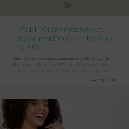
[info PT] 93.487 estrangeiros
fixaram residência em Portugal
em 2021
Segundo dados enviados à agência Lusa pelo Serviço de
Estrangeiros e Fronteiras (SEF), entre 1 de janeiro e 15 de
outubro deste ano, fixaram residência em Portugal 93.487
estrangeiros, sendo a atividade profissional (29.492), o
CONTINUE LENDO
→
reagrupamento familiar (25.555) e o estudo (8.670) os
principais motivos da atribuição das novas autorizações de
residências. Os novos imigrantes são na sua maioria
oriundos do Brasil, tendo 32.574 brasileiros obtido uma
autorização de residência em Portugal pela primeira vez,
seguido dos indianos (6.484), italianos (4.551), franceses
(4.105) e angolanos (3.873).