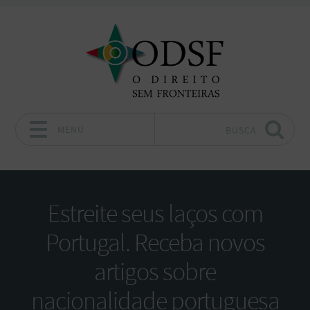
MENU
BUSCA
Pular para o conteúdo
Estreite seus laços com
Portugal. Receba novos
artigos sobre
nacionalidade portuguesa