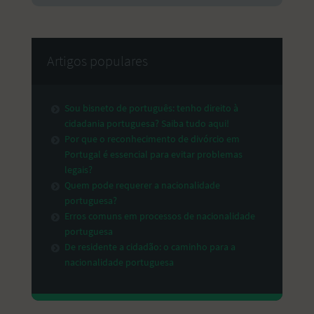
Artigos populares
Sou bisneto de português: tenho direito à
cidadania portuguesa? Saiba tudo aqui!
Por que o reconhecimento de divórcio em
Portugal é essencial para evitar problemas
legais?
Quem pode requerer a nacionalidade
portuguesa?
Erros comuns em processos de nacionalidade
portuguesa
De residente a cidadão: o caminho para a
nacionalidade portuguesa