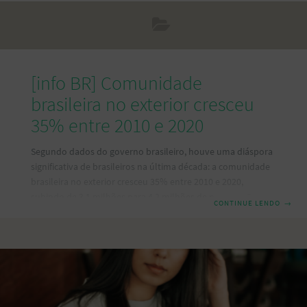
[info BR] Comunidade
brasileira no exterior cresceu
35% entre 2010 e 2020
Segundo dados do governo brasileiro, houve uma diáspora
significativa de brasileiros na última década: a comunidade
brasileira no exterior cresceu 35% entre 2010 e 2020,
subindo de 3,1 milhões para 4,2 milhões de pessoas. Os
CONTINUE LENDO
→
Estados Unidos são o principal destino dos brasileiros que
se mudam para o exterior (1,7 milhão de brasileiros vivem
lá), com forte concentração nos estados de Nova York,
Flórida e Massachusetts e em particular nas cidades de
Nova York, Miami e Boston. Ainda na América do Norte, o
Canadá conta com