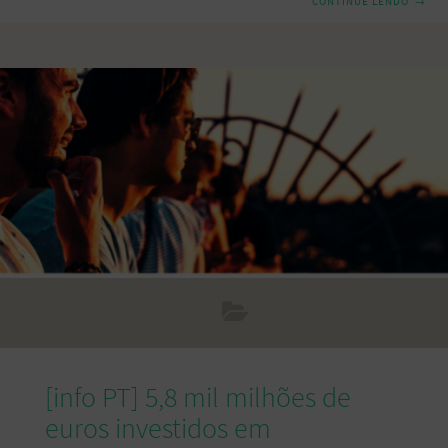
CONTINUE LENDO
→
seja, 555.299 pessoas. Os migrantes representam agora 5,4%
do total da população portuguesa, quando em 2011 eram
3,7%. Além disso, 81,4% dos estrangeiros que se encontram
atualmente em Portugal (452.231 pessoas) são de um país
fora da União Europeia. O Algarve e a Área Metropolitana de
Lisboa (AML) são as regiões portuguesas que têm
[info PT] 5,8 mil milhões de
euros investidos em