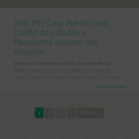
[info PT] ‘Casa Aberta’ para
Cartão de Cidadão e
Passaporte durante oito
sábados
Desde o dia 2 de outubro de 2021, a modalidade ‘Casa
Aberta’ entrou em vigor nas regiões do país onde os
serviços estão mais pressionados pela procura (entrega e
renovação) de Cartão de Cidadão e Passaporte. Em
CONTINUE LENDO
→
atendimento espontâneo, pretende-se fazer face ao
acumulado de documentos cujo prazo de validade expirou
durante o período de confinamento devido à pandemia de
Paginação de posts
COVID-19, como resultado da necessária redução do
1
2
…
5
Próximo →
atendimento presencial, designadamente com o fecho das
Lojas de Cidadão. A presente iniciativa decorre aos sábados
(9, 16,