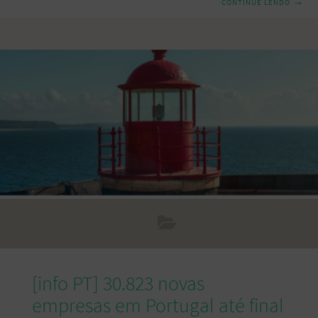
CONTINUE LENDO
→
assim, esta diferença de preços tem vindo a diminuir nos
últimos dois anos: em 2019, era de 67% e em 2020 de 57%.
Em julho de 2021, o preço médio dos apartamentos
disponíveis para venda na capital atingiu os 5.070 euros por
metro quadrado (m²), face aos 3.373 euros/m² verificados
[info PT] 30.823 novas
empresas em Portugal até final