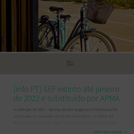
constituições das TIC ocorreram nas cidades de Porto,
Setúbal, Funchal e Coimbra. Além das
[info PT] SEF extinto até janeiro
de 2022 e substituído por APMA
A extinção do SEF – Serviço de Estrangeiros e Fronteiras foi
publicada, no passado dia 12 de novembro, no Diário da
República. O Governo agora tem até 11 de janeiro de 2022
para proceder às transferências de atribuições em matérias
CONTINUE LENDO
→