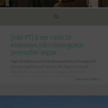
[info PT] 6 em cada 10
empresas não conseguem
preencher vagas
Segundo dados recentes da ManpowerGroup Portugal, 62%
dos empregadores portugueses têm alguma ou muita
dificuldade em preencher as suas vagas. Construção,
comércio grossista e retalhista, restauração e hotelaria e
CONTINUE LENDO
→
indústria são os mais afetados pela escassez de talento.
44% dos empregadores portugueses têm alguma
dificuldade em encontrar os candidatos certos e 18%
sentem muita dificuldade na contratação. A pandemia da
COVID-19 acelerou a transformação tecnológica nas