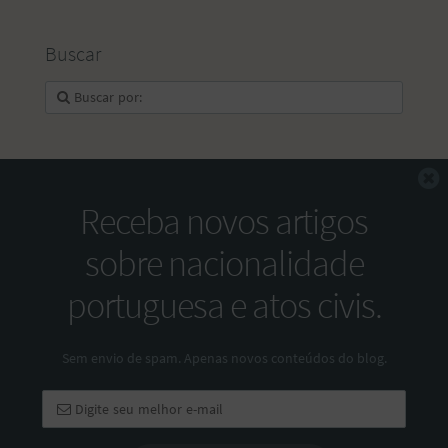
Buscar
F
Receba novos artigos
sobre nacionalidade
portuguesa e atos civis.
Sem envio de spam. Apenas novos conteúdos do blog.