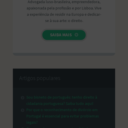
Advogada luso-brasileira, empreendedora,
apaixonada pela profissão e por Lisboa. Vive
a experiência de residir na Europa e dedicar-
se à sua arte: o direito.
SAIBA MAIS
Artigos populares
Sou bisneto de português: tenho direito à
cidadania portuguesa? Saiba tudo aqui!
Por que o reconhecimento de divórcio em
Portugal é essencial para evitar problemas
legais?