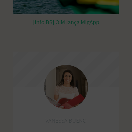
[info BR] OIM lança MigApp
VANESSA BUENO