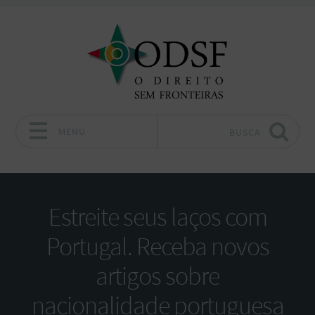
MENU
BUSCA
Pular para o conteúdo
Estreite seus laços com
Portugal. Receba novos
artigos sobre
nacionalidade portuguesa