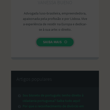
VANESSA BUENO
Advogada luso-brasileira, empreendedora,
apaixonada pela profissão e por Lisboa. Vive
a experiência de residir na Europa e dedicar-
se à sua arte: o direito.
SAIBA MAIS
Artigos populares
Sou bisneto de português: tenho direito à
cidadania portuguesa? Saiba tudo aqui!
Por que o reconhecimento de divórcio em