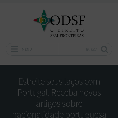
MENU
BUSCA
Pular para o conteúdo
Estreite seus laços com
Portugal. Receba novos
artigos sobre
nacionalidade portuguesa