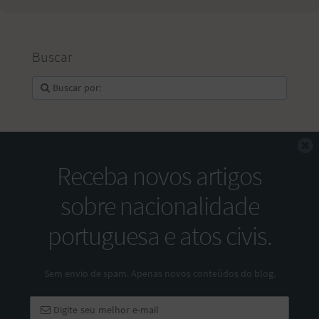
Buscar
F
Receba novos artigos
sobre nacionalidade
portuguesa e atos civis.
Sem envio de spam. Apenas novos conteúdos do blog.