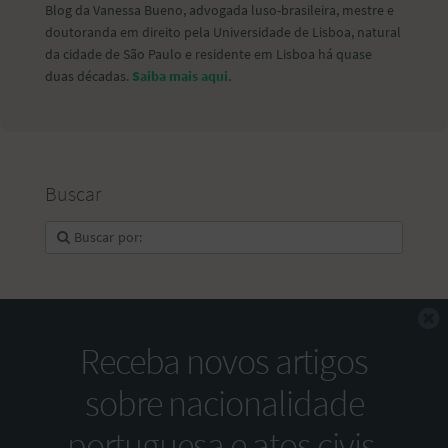
Blog da Vanessa Bueno, advogada luso-brasileira, mestre e
doutoranda em direito pela Universidade de Lisboa, natural
da cidade de São Paulo e residente em Lisboa há quase
duas décadas.
Saiba mais aqui
.
Buscar
F
Receba novos artigos
sobre nacionalidade
portuguesa e atos civis.