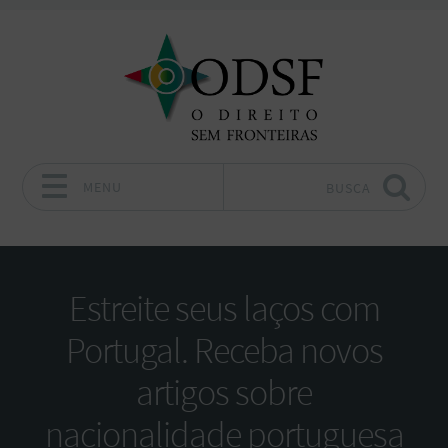
MENU
BUSCA
Pular para o conteúdo
Estreite seus laços com
Portugal. Receba novos
artigos sobre
nacionalidade portuguesa