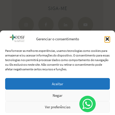
SIGA-ME
Gerenciar o consentimento
Para fornecer as melhores experiências, usamos tecnologias como cookies para
armazenar e/ou acessar informações do dispositivo. O consentimento para essas
tecnologias nos permitirá processar dados como comportamento de navegação
Estreite seus laços com Portugal.
ou IDs exclusivos neste site. Não consentir ou retirar o consentimento pode
afetar negativamente certos recursos e funções.
Aceitar
O Direito Sem Fronteiras
· 2011-2026 © Todos os direitos reservados
Negar
Sobre
Artigos
YouTube
Imprensa
Lives
Ver preferências
Podcasts
Escritório
Contato
Privacidade