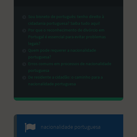
Sou bisneto de português: tenho direito à
cidadania portuguesa? Saiba tudo aqui!
Por que o reconhecimento de divórcio em
Portugal é essencial para evitar problemas
legais?
Quem pode requerer a nacionalidade
portuguesa?
Erros comuns em processos de nacionalidade
portuguesa
De residente a cidadão: o caminho para a
nacionalidade portuguesa
nacionalidade portuguesa