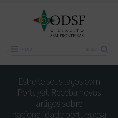
MENU
BUSCA
Pular para o conteúdo
Estreite seus laços com
Portugal. Receba novos
artigos sobre
nacionalidade portuguesa