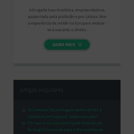
Advogada luso-brasileira, empreendedora,
apaixonada pela profissão e por Lisboa. Vive
a experiência de residir na Europa e dedicar-
se à sua arte: o direito.
SAIBA MAIS
Artigos populares
Sou bisneto de português: tenho direito à
cidadania portuguesa? Saiba tudo aqui!
Por que o reconhecimento de divórcio em
Portugal é essencial para evitar problemas