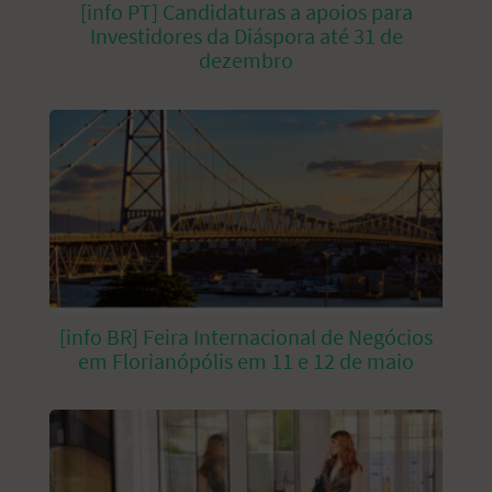
[info PT] Candidaturas a apoios para
Investidores da Diáspora até 31 de
dezembro
[info BR] Feira Internacional de Negócios
em Florianópólis em 11 e 12 de maio