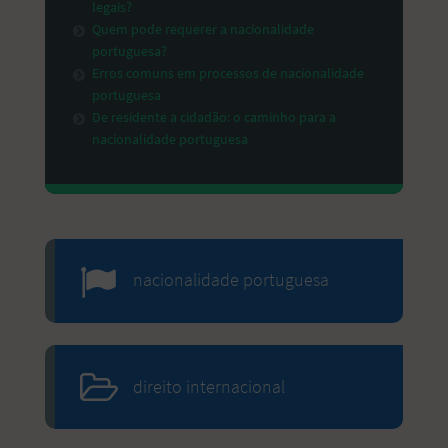
legais?
Quem pode requerer a nacionalidade
portuguesa?
Erros comuns em processos de nacionalidade
portuguesa
De residente a cidadão: o caminho para a
nacionalidade portuguesa
nacionalidade portuguesa
direito internacional