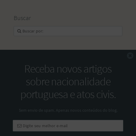
Buscar
F
Receba novos artigos
sobre nacionalidade
portuguesa e atos civis.
Sem envio de spam. Apenas novos conteúdos do blog.