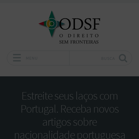
MENU
BUSCA
Pular para o conteúdo
Estreite seus laços com
Portugal. Receba novos
artigos sobre
nacionalidade portuguesa