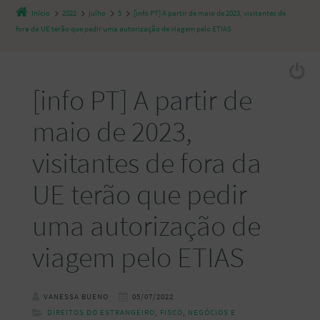
Início
2022
julho
5
[info PT] A partir de maio de 2023, visitantes de
fora da UE terão que pedir uma autorização de viagem pelo ETIAS
[info PT] A partir de
maio de 2023,
visitantes de fora da
UE terão que pedir
uma autorização de
viagem pelo ETIAS
VANESSA BUENO
05/07/2022
DIREITOS DO ESTRANGEIRO
,
FISCO
,
NEGÓCIOS E