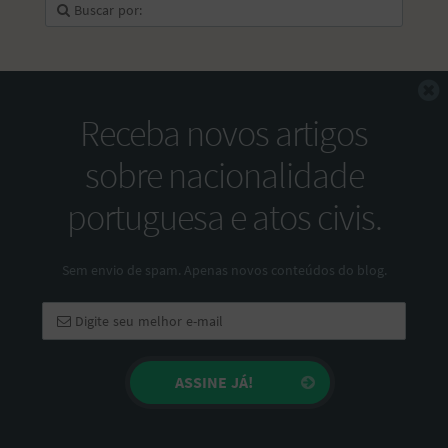
F
Receba novos artigos
sobre nacionalidade
portuguesa e atos civis.
Sem envio de spam. Apenas novos conteúdos do blog.