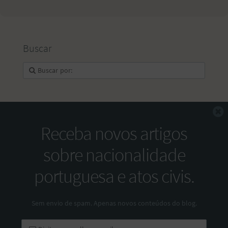
Buscar
F
Receba novos artigos
sobre nacionalidade
portuguesa e atos civis.
Sem envio de spam. Apenas novos conteúdos do blog.