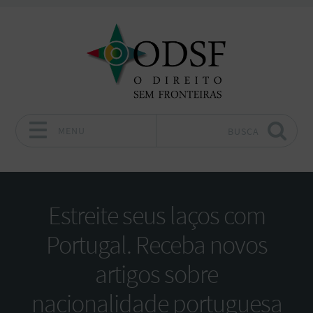
MENU
BUSCA
Pular para o conteúdo
Estreite seus laços com
Portugal. Receba novos
artigos sobre
nacionalidade portuguesa