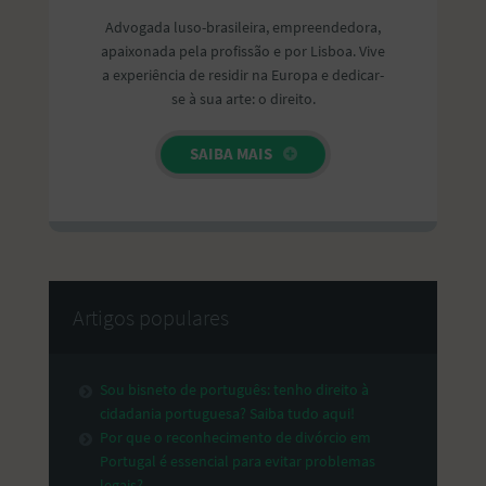
Advogada luso-brasileira, empreendedora,
apaixonada pela profissão e por Lisboa. Vive
a experiência de residir na Europa e dedicar-
se à sua arte: o direito.
SAIBA MAIS
Artigos populares
Sou bisneto de português: tenho direito à
cidadania portuguesa? Saiba tudo aqui!
Por que o reconhecimento de divórcio em
Portugal é essencial para evitar problemas
legais?