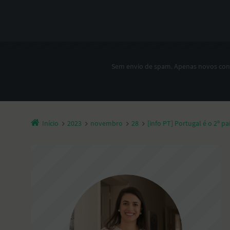
Sem envio de spam. Apenas novos co
Início
2023
novembro
28
[info PT] Portugal é o 2º 