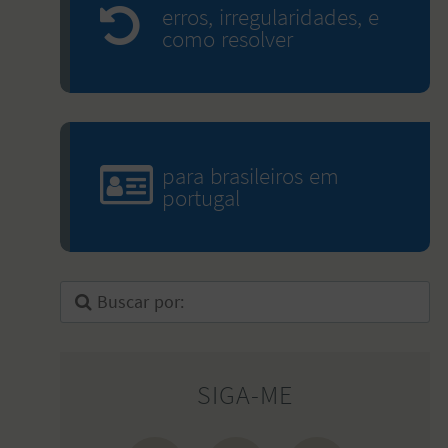
erros, irregularidades, e
como resolver
para brasileiros em
portugal
SIGA-ME