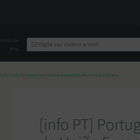
nteúdos do
blog.
país da União Europeia com menor proporção de crianças e jovens
[info PT] Portug