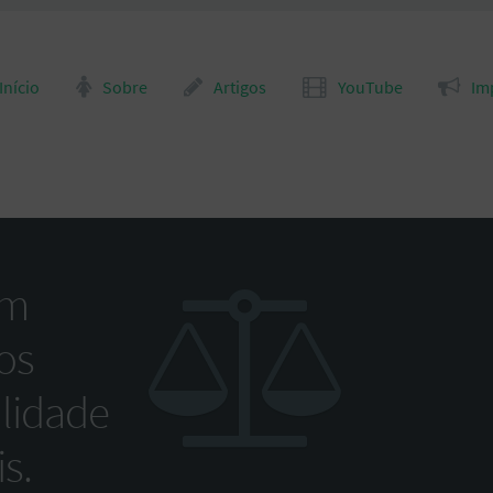
para o conteúdo
Início
Sobre
Artigos
YouTube
Im
om
os
alidade
s.