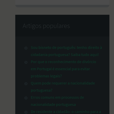
Artigos populares
Sou bisneto de português: tenho direito à
cidadania portuguesa? Saiba tudo aqui!
Por que o reconhecimento de divórcio
em Portugal é essencial para evitar
problemas legais?
Quem pode requerer a nacionalidade
portuguesa?
Erros comuns em processos de
nacionalidade portuguesa
De residente a cidadão: o caminho para a