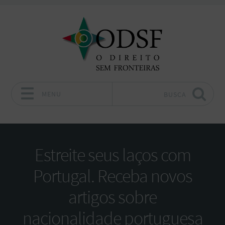
MENU
BUSCA
Pular para o conteúdo
Estreite seus laços com
Portugal. Receba novos
artigos sobre
nacionalidade portuguesa