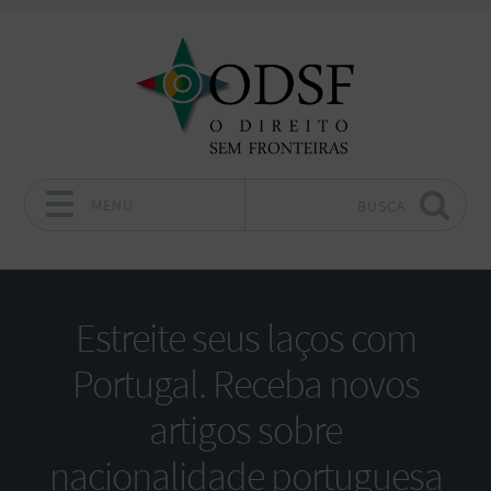
MENU
BUSCA
Pular para o conteúdo
Estreite seus laços com
Portugal. Receba novos
artigos sobre
nacionalidade portuguesa