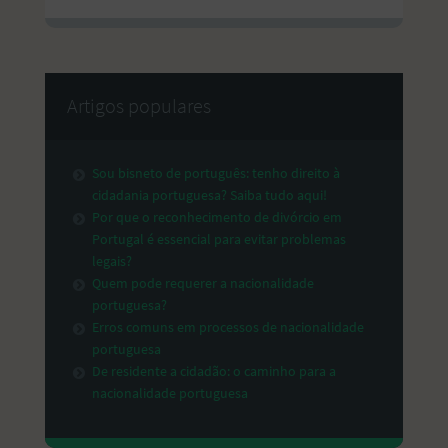
Artigos populares
Sou bisneto de português: tenho direito à
cidadania portuguesa? Saiba tudo aqui!
Por que o reconhecimento de divórcio em
Portugal é essencial para evitar problemas
legais?
Quem pode requerer a nacionalidade
portuguesa?
Erros comuns em processos de nacionalidade
portuguesa
De residente a cidadão: o caminho para a
nacionalidade portuguesa