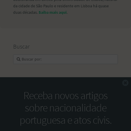
da cidade de São Paulo e residente em Lisboa há quase
duas décadas.
Saiba mais aqui
.
Buscar
F
Receba novos artigos
sobre nacionalidade
portuguesa e atos civis.