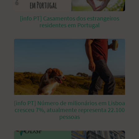
[info PT] Casamentos dos estrangeiros
residentes em Portugal
[info PT] Número de milionários em Lisboa
cresceu 7%, atualmente representa 22.100
pessoas