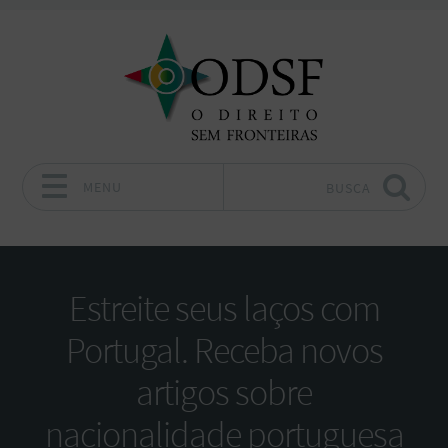
MENU
BUSCA
Pular para o conteúdo
Estreite seus laços com
Portugal. Receba novos
artigos sobre
nacionalidade portuguesa