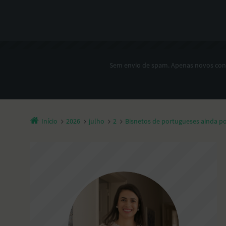
Sem envio de spam. Apenas novos co
Início
2026
julho
2
Bisnetos de portugueses ainda po