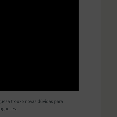
guesa trouxe novas dúvidas para
tugueses.