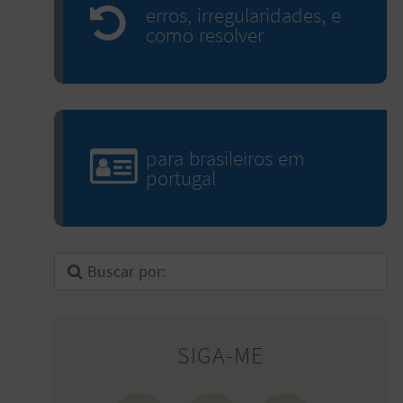
erros, irregularidades, e
como resolver
para brasileiros em
portugal
SIGA-ME