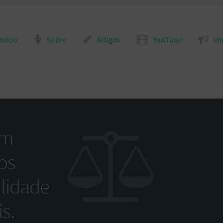
para o conteúdo
Início
Sobre
Artigos
YouTube
Im
om
os
alidade
s.