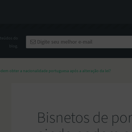
nteúdos do
blog.
dem obter a nacionalidade portuguesa após a alteração da lei?
Bisnetos de po