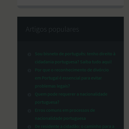
Artigos populares
Sou bisneto de português: tenho direito à
cidadania portuguesa? Saiba tudo aqui!
Por que o reconhecimento de divórcio
em Portugal é essencial para evitar
problemas legais?
Quem pode requerer a nacionalidade
portuguesa?
Erros comuns em processos de
nacionalidade portuguesa
De residente a cidadão: o caminho para a