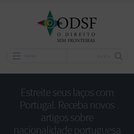
MENU
BUSCA
Pular para o conteúdo
Estreite seus laços com
Portugal. Receba novos
artigos sobre
nacionalidade portuguesa