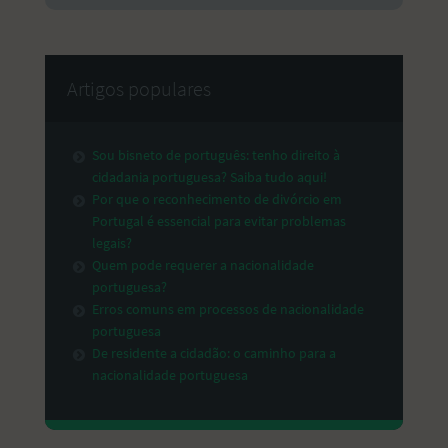
Artigos populares
Sou bisneto de português: tenho direito à
cidadania portuguesa? Saiba tudo aqui!
Por que o reconhecimento de divórcio em
Portugal é essencial para evitar problemas
legais?
Quem pode requerer a nacionalidade
portuguesa?
Erros comuns em processos de nacionalidade
portuguesa
De residente a cidadão: o caminho para a
nacionalidade portuguesa