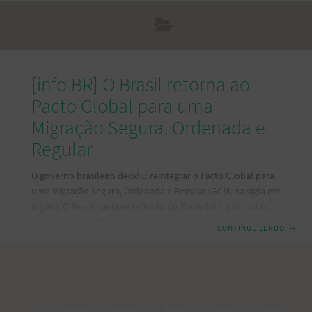
[info BR] O Brasil retorna ao
Pacto Global para uma
Migração Segura, Ordenada e
Regular
O governo brasileiro decidiu reintegrar o Pacto Global para
uma Migração Segura, Ordenada e Regular (GCM, na sigla em
inglês). O Brasil havia se retirado do Pacto há 4 anos atrás,
em Janeiro de 2019, no início do mandato do governo
CONTINUE LENDO
→
anterior. O anúncio da retorna foi feito pelo Ministério das
Relações Exteriores no passado dia 5 de janeiro de 2023, e
comunicado ao Secretário-Geral das Nações Unidas, ao
Diretor-Geral da OIM (Agência da ONU para as Migrações),
aos Presidentes da Assembleia Geral da ONU