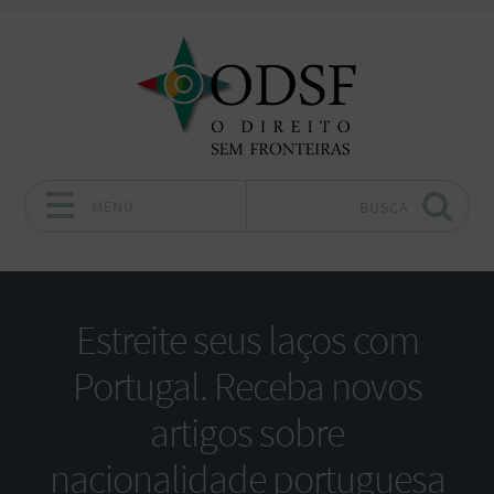
MENU
BUSCA
Pular para o conteúdo
Estreite seus laços com
Portugal. Receba novos
artigos sobre
nacionalidade portuguesa