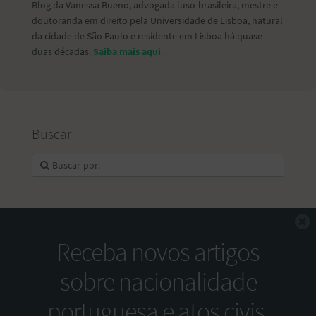
Blog da Vanessa Bueno, advogada luso-brasileira, mestre e
doutoranda em direito pela Universidade de Lisboa, natural
da cidade de São Paulo e residente em Lisboa há quase
duas décadas.
Saiba mais aqui
.
Buscar
F
Receba novos artigos
sobre nacionalidade
portuguesa e atos civis.