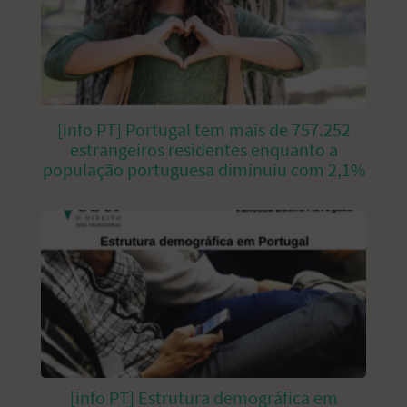
[info PT] Portugal tem mais de 757.252
estrangeiros residentes enquanto a
população portuguesa diminuiu com 2,1%
[info PT] Estrutura demográfica em