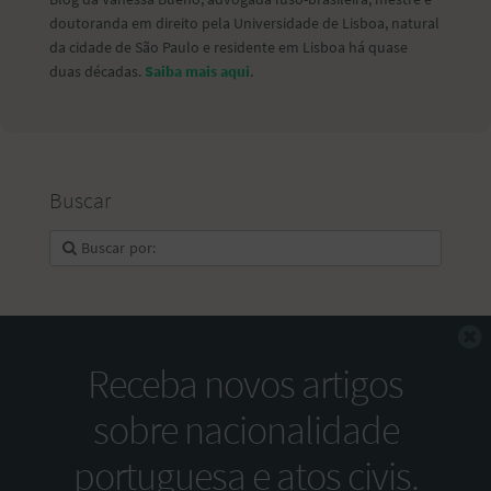
doutoranda em direito pela Universidade de Lisboa, natural
da cidade de São Paulo e residente em Lisboa há quase
duas décadas.
Saiba mais aqui
.
Buscar
F
Receba novos artigos
sobre nacionalidade
portuguesa e atos civis.