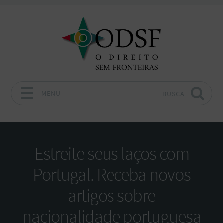
MENU
BUSCA
Pular para o conteúdo
Estreite seus laços com
Portugal. Receba novos
artigos sobre
nacionalidade portuguesa