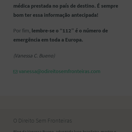
médica prestada no país de destino. É sempre
bom ter essa informação antecipada!
Por fim,
lembre-se o “112” é o número de
emergência em toda a Europa.
(Vanessa C. Bueno)
vanessa@odireitosemfronteiras.com
O Direito Sem Fronteiras
Blog da Vanessa Bueno, advogada luso-brasileira, mestre e