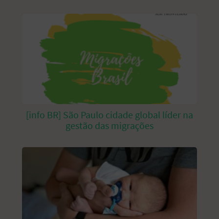
[info BR] São Paulo cidade global líder na
gestão das migrações