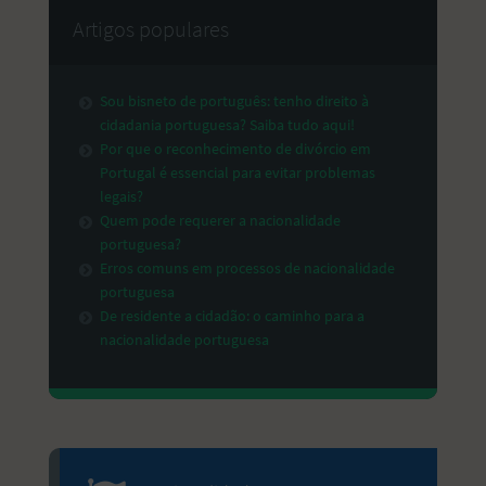
Artigos populares
Sou bisneto de português: tenho direito à
cidadania portuguesa? Saiba tudo aqui!
Por que o reconhecimento de divórcio em
Portugal é essencial para evitar problemas
legais?
Quem pode requerer a nacionalidade
portuguesa?
Erros comuns em processos de nacionalidade
portuguesa
De residente a cidadão: o caminho para a
nacionalidade portuguesa