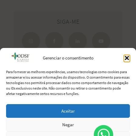
SIGA-ME
Gerenciar o consentimento
Para fornecer as melhores experiências, usamos tecnologias como cookies para
armazenar e/ou acessar informações do dispositivo. O consentimento para essas
tecnologias nos permitirá processar dados como comportamento de navegação
Estreite seus laços com Portugal.
ou IDs exclusivos neste site. Não consentir ou retirar o consentimento pode
afetar negativamente certos recursos e funções.
Aceitar
O Direito Sem Fronteiras
· 2011-2026 © Todos os direitos reservados
Negar
Sobre
Artigos
YouTube
Imprensa
Lives