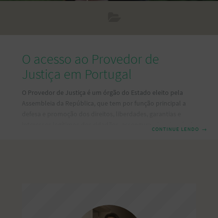
O acesso ao Provedor de
Justiça em Portugal
O Provedor de Justiça é um órgão do Estado eleito pela
Assembleia da República, que tem por função principal a
defesa e promoção dos direitos, liberdades, garantias e
interesses legítimos dos cidadãos, assengurando, através de
CONTINUE LENDO
→
meios informais, a justiça e a legalidade do exercício dos
poderes públicos. Assim, todos os cidadãos, pessoas
singulares ou coletivas, independentemente da sua idade,
nacionalidade ou residência, têm direito de queixa perante
o Provedor de Justiça. O acesso dos cidadãos ao Provedor
de Justiça é amplo, direto e gratuito. Podendo