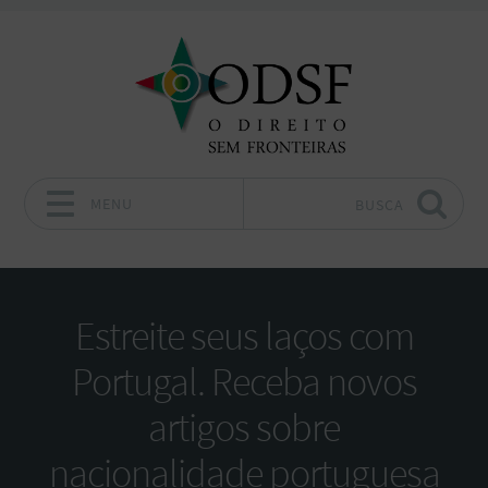
MENU
BUSCA
Pular para o conteúdo
Estreite seus laços com
Portugal. Receba novos
artigos sobre
nacionalidade portuguesa