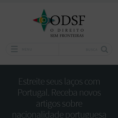
MENU
BUSCA
Pular para o conteúdo
Estreite seus laços com
Portugal. Receba novos
artigos sobre
nacionalidade portuguesa