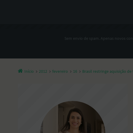
Sem envio de spam. Apenas novos co
Início
2012
fevereiro
16
Brasil restringe aquisição de 