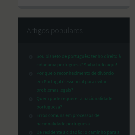
Artigos populares
Sou bisneto de português: tenho direito à
cidadania portuguesa? Saiba tudo aqui!
Por que o reconhecimento de divórcio
em Portugal é essencial para evitar
problemas legais?
Quem pode requerer a nacionalidade
portuguesa?
Erros comuns em processos de
nacionalidade portuguesa
De residente a cidadão: o caminho para a