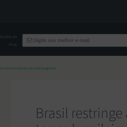
nteúdos do
blog.
terras brasileiras por estrangeiros
Brasil restringe