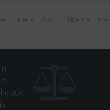
para o conteúdo
Início
Sobre
Artigos
YouTube
Im
om
os
alidade
s.