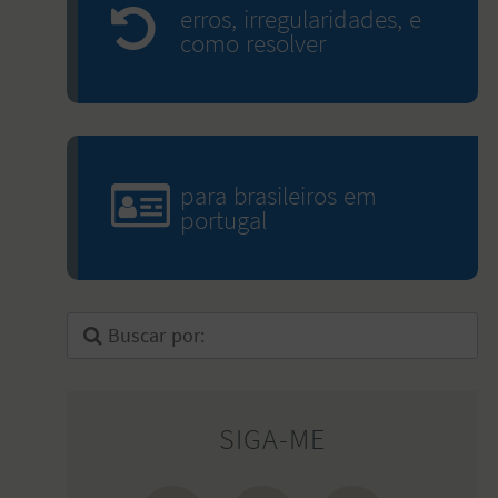
erros, irregularidades, e
como resolver
para brasileiros em
portugal
SIGA-ME