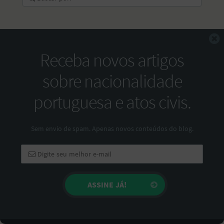
F
Receba novos artigos
sobre nacionalidade
portuguesa e atos civis.
Sem envio de spam. Apenas novos conteúdos do blog.