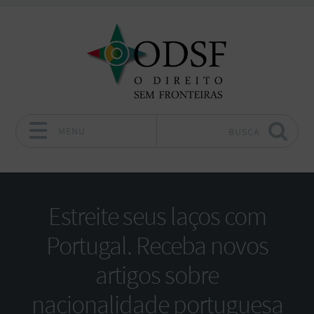
MENU
BUSCA
Pular para o conteúdo
Estreite seus laços com
Portugal. Receba novos
artigos sobre
nacionalidade portuguesa