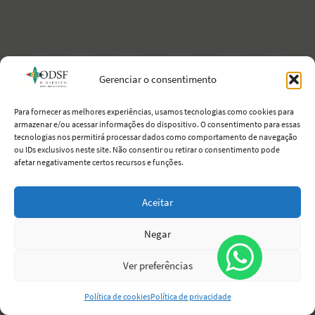
Gerenciar o consentimento
Para fornecer as melhores experiências, usamos tecnologias como cookies para
armazenar e/ou acessar informações do dispositivo. O consentimento para essas
tecnologias nos permitirá processar dados como comportamento de navegação
ou IDs exclusivos neste site. Não consentir ou retirar o consentimento pode
afetar negativamente certos recursos e funções.
Aceitar
VANESSA BUENO
Negar
Advogada luso-brasileira, empreendedora,
apaixonada pela profissão e por Lisboa. Vive
Ver preferências
a experiência de residir na Europa e dedicar-
se à sua arte: o direito.
Política de cookies
Política de privacidade